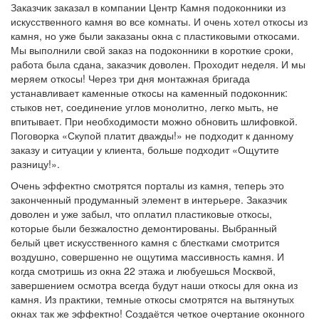
Заказчик заказал в компании Центр Камня подоконники из
искусственного камня во все комнаты. И очень хотел откосы из
камня, но уже были заказаны окна с пластиковыми откосами.
Мы выполнили свой заказ на подоконники в короткие сроки,
работа была сдана, заказчик доволен. Проходит неделя. И мы
меряем откосы! Через три дня монтажная бригада
устанавливает каменные откосы на каменный подоконник:
стыков нет, соединение углов монолитно, легко мыть, не
впитывает. При необходимости можно обновить шлифовкой.
Поговорка «Скупой платит дважды!» не подходит к данному
заказу и ситуации у клиента, больше подходит «Ощутите
разницу!».
Очень эффектно смотрятся порталы из камня, теперь это
законченный продуманный элемент в интерьере. Заказчик
доволен и уже забыл, что оплатил пластиковые откосы,
которые были безжалостно демонтированы. Выбранный
белый цвет искусственного камня с блестками смотрится
воздушно, совершенно не ощутима массивность камня. И
когда смотришь из окна 22 этажа и любуешься Москвой,
завершением осмотра всегда будут наши откосы для окна из
камня. Из практики, темные откосы смотрятся на вытянутых
окнах так же эффектно! Создаётся четкое очертание оконного