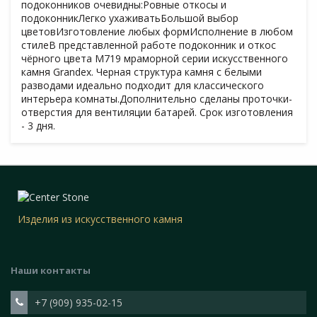
подоконников очевидны:Ровные откосы и
подоконникЛегко ухаживатьБольшой выбор
цветовИзготовление любых формИсполнение в любом
стилеВ представленной работе подоконник и откос
чёрного цвета М719 мраморной серии искусственного
камня Grandex. Черная структура камня с белыми
разводами идеально подходит для классического
интерьера комнаты.Дополнительно сделаны проточки-
отверстия для вентиляции батарей. Срок изготовления
- 3 дня.
Изделия из искусственного камня
Наши контакты
+7 (909) 935-02-15