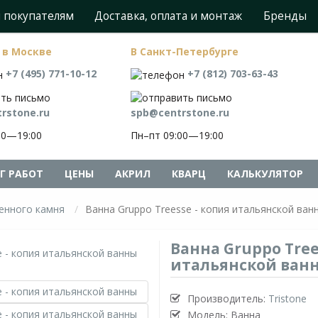
 покупателям
Доставка, оплата и монтаж
Бренды
 в Москве
В Санкт-Петербурге
+7 (495) 771-10-12
+7 (812) 703-63-43
rstone.ru
spb@centrstone.ru
00—19:00
Пн–пт 09:00—19:00
Г РАБОТ
ЦЕНЫ
АКРИЛ
КВАРЦ
КАЛЬКУЛЯТОР
венного камня
Ванна Gruppo Treesse - копия итальянской ван
Ванна Gruppo Tree
итальянской ван
Производитель:
Tristone
Модель: Ванна