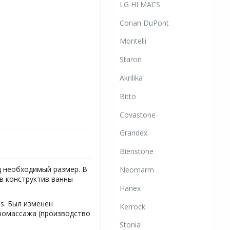
LG HI MACS
Corian DuPont
Montelli
Staron
Akrilika
Bitto
Covastone
Grandex
Bienstone
д необходимый размер. В
Neomarm
в конструктив ванны
Hanex
s. Был изменен
Kerrock
ромассажа (производство
Stonia